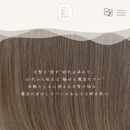
白髪を“隠す”時代は終わり。
40代から始める“魅せる魔法カラー”
年齢とともに増える白髪の悩み、
魔法のぼかしカラーがあなたを解き放つ