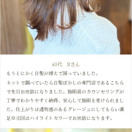
40代 Sさん
ご予約はこちら
もうとにかく白髪が増えて困っていました。
ネットで調べていたら白髪ぼかしの専門店であるこちら
で先日お世話になりました。施術前のカウンセリングが
丁寧でわかりやすく納得、安心して施術を受けられまし
た。仕上がりは透明感のあるグレージュにしてもらい満
足◎次回はハイライトカラーでお世話になります。