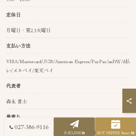
定休日
月曜日・第2,3火曜日
支払い方法
VISA/Mastercard/JCB/American Express/PayPay/auPAY/d払
い/メルペイ/楽天ペイ
代表者
森永 貴士
最寄り
027-386-9116
JR井野駅から車で約5分【駐車場6台完備】
公式LINE
HOT PEPPER Beauty