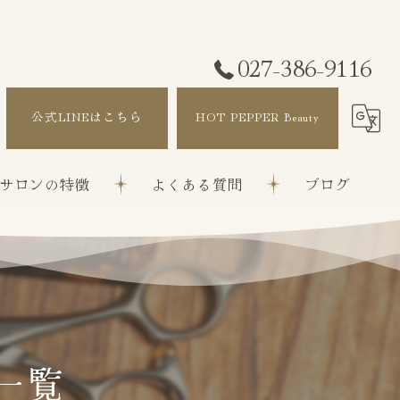
027-386-9116
公式LINEはこちら
HOT PEPPER Beauty
サロンの特徴
よくある質問
ブログ
改善
ぼかし
矯正
一覧
ト