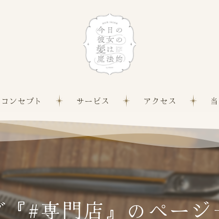
コンセプト
サービス
アクセス
当
髪質
白髪
縮毛
グ『#専門店』のページ
カッ