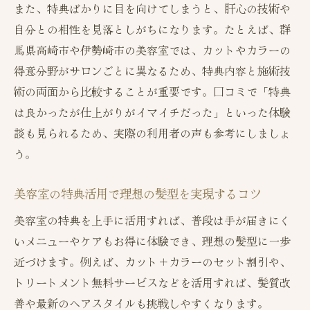
また、特典ばかりに目を向けてしまうと、肝心の技術や
徴
自分との相性を見落としがちになります。たとえば、群
美容室特典で費用を抑えながら理想の髪型
馬県高崎市や伊勢崎市の美容室では、カットやカラーの
に
得意分野がサロンごとに異なるため、特典内容と施術技
お得な美容室選びで満足度を高める秘訣
術の両面から比較することが重要です。口コミで「特典
ヘアカラーやストロークに強い美容室比較
は良かったが仕上がりがイマイチだった」といった体験
談も見られるため、実際の利用者の声も参考にしましょ
美容室特典でヘアカラー得意サロンを比較
う。
する
群馬の美容室でカラーやストロークを選ぶ
美容室の特典活用で理想の髪型を実現するコツ
コツ
美容室の特典を上手に活用すれば、普段は手が届きにく
ヘアカラー特典が充実した美容室の見つけ
いメニューやケアもお得に体験でき、理想の髪型に一歩
方
近づけます。例えば、カット＋カラーのセット割引や、
ストローク技術と美容室特典の上手な活用
トリートメント無料サービスなどを活用すれば、髪質改
法
善や最新のヘアスタイルも挑戦しやすくなります。