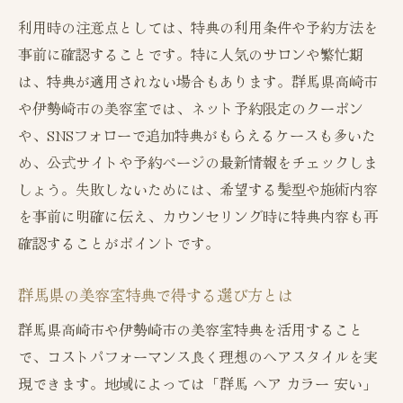
美容室特典で自分好みのカラーを実現する
利用時の注意点としては、特典の利用条件や予約方法を
方法
事前に確認することです。特に人気のサロンや繁忙期
通いやすさ重視の美容室特典活用術
は、特典が適用されない場合もあります。群馬県高崎市
美容室特典と通いやすさを両立させる秘訣
や伊勢崎市の美容室では、ネット予約限定のクーポン
通いやすい美容室特典の選び方と注意点
や、SNSフォローで追加特典がもらえるケースも多いた
美容室特典で快適な通い方を実現する方法
め、公式サイトや予約ページの最新情報をチェックしま
特典を重視した通いやすいサロン選びの基
しょう。失敗しないためには、希望する髪型や施術内容
準
を事前に明確に伝え、カウンセリング時に特典内容も再
アクセスと美容室特典を両立するサロン選
確認することがポイントです。
び
群馬県の美容室特典で得する選び方とは
群馬県高崎市や伊勢崎市の美容室特典を活用すること
で、コストパフォーマンス良く理想のヘアスタイルを実
現できます。地域によっては「群馬 ヘア カラー 安い」