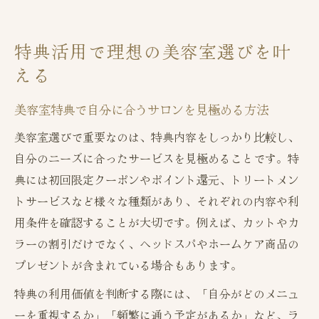
コツ
群馬県の美容室特典で得する選び方とは
特典活用で理想の美容室選びを叶
特典比較で自分にぴったりの美容室を探す
える
秘訣
群馬で注目の美容室特典攻略ガイド
美容室特典で自分に合うサロンを見極める方法
群馬の美容室特典を賢く使う最新ガイド
美容室選びで重要なのは、特典内容をしっかり比較し、
特典比較で選ぶ美容室の新しい基準とは
自分のニーズに合ったサービスを見極めることです。特
美容室特典を活用した群馬のサロン選び術
典には初回限定クーポンやポイント還元、トリートメン
お得な美容室特典で施術満足度を高める方
トサービスなど様々な種類があり、それぞれの内容や利
法
用条件を確認することが大切です。例えば、カットやカ
ラーの割引だけでなく、ヘッドスパやホームケア商品の
美容室特典で群馬のカラー料金を比較する
プレゼントが含まれている場合もあります。
コツ
自分に合う美容室を見つける秘訣とは
特典の利用価値を判断する際には、「自分がどのメニュ
ーを重視するか」「頻繁に通う予定があるか」など、ラ
美容室選びで重視したい特典と技術力の関