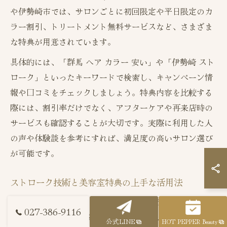
や伊勢崎市では、サロンごとに初回限定や平日限定のカ
ラー割引、トリートメント無料サービスなど、さまざま
な特典が用意されています。
具体的には、「群馬 ヘア カラー 安い」や「伊勢崎 スト
ローク」といったキーワードで検索し、キャンペーン情
報や口コミをチェックしましょう。特典内容を比較する
際には、割引率だけでなく、アフターケアや再来店時の
サービスも確認することが大切です。実際に利用した人
の声や体験談を参考にすれば、満足度の高いサロン選び
が可能です。
ストローク技術と美容室特典の上手な活用法
ストローク技術とは、ハサミの動きやカラーの塗り方を
027-386-9116
工夫することで、自然な立体感や柔らかい仕上がりを実
公式LINE
HOT PEPPER Beauty