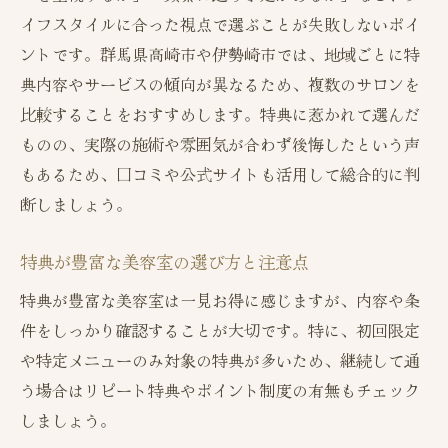
イフスタイルに合った視点で選ぶことが失敗しないポイ
係
ントです。群馬県高崎市や伊勢崎市では、地域ごとに特
髪質や年齢に合わせた美容室の選び方ガイ
典内容やサービスの傾向が異なるため、複数のサロンを
ド
比較することをおすすめします。特典に惹かれて選んだ
美容室の特典内容で施術満足度が変わる理
ものの、実際の施術や雰囲気が合わず後悔したという声
由
もあるため、口コミや公式サイトも活用して総合的に判
自分に合う美容室を見極めるための特典活
断しましょう。
用術
口コミと特典を活かした美容室探索のコツ
特典が豊富な美容室の選び方と注意点
伊勢崎・高崎でお得に美容室を満喫するコツ
特典が豊富な美容室は一見お得に感じますが、内容や条
伊勢崎や高崎の美容室特典を最大限活用す
件をしっかり確認することが大切です。特に、初回限定
る方法
や特定メニューのみ対象の特典が多いため、継続して通
美容室の特典でお得に施術を受けるポイン
う場合はリピート特典やポイント制度の有無もチェック
ト
しましょう。
特典重視で選ぶ伊勢崎・高崎の美容室の特