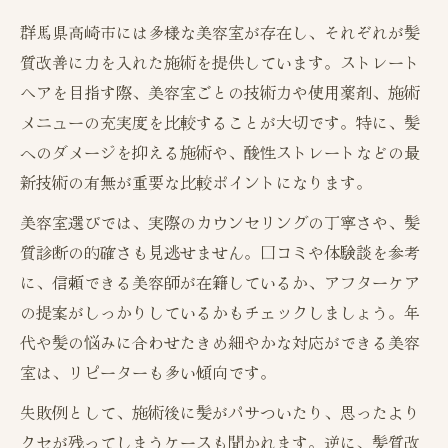
群馬県高崎市には多様な美容室が存在し、それぞれが髪
自分に合ったカウンセリングの受け方ガイ
質改善に力を入れた施術を提供しています。ストレート
ド
ヘアを目指す際、美容室ごとの技術力や使用薬剤、施術
髪質や頭皮の悩みを伝えるコツ
メニューの充実度を比較することが大切です。特に、髪
カウンセリングで得られる髪質改善のヒン
へのダメージを抑える施術や、酸性ストレートなどの最
ト
新技術の有無が重要な比較ポイントになります。
年齢髪の悩みに寄り添うストレート技術解説
美容室選びでは、実際のカウンセリングの丁寧さや、髪
年齢別に見る髪質とストレート施術の関係
質診断の的確さも見逃せません。口コミや体験談を参考
50代女性の髪悩みに応える技術とは
に、信頼できる美容師が在籍しているか、アフターケア
ストレート施術で変わる年齢髪の印象
の提案がしっかりしているかもチェックしましょう。年
悩み別ストレート施術の選び方
代や髪の悩みに合わせたきめ細やかな対応ができる美容
髪質改善とストレートの相性を徹底解説
室は、リピーターも多い傾向です。
髪の健康を守るダメージレス施術の魅力
失敗例として、施術後に髪がパサついたり、思ったより
ダメージレスな美容室施術比較表
クセが残ってしまうケースも聞かれます。逆に、髪質改