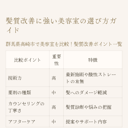
質
年齢髪の悩みに応える美容室の特徴とは
髪質改善に強い美容室の選び方ガ
髪質改善メニューが充実した美容室の見極
イド
め方
自然なストレートを目指す最新施術事情
群馬県高崎市で美容室を比較！髪質改善ポイント一覧
高崎市の美容室で選べるストレート施術比
重要
比較ポイント
較表
特徴
性
酸性ストレートと従来技術の違いを解説
最新施術や酸性ストレー
技術力
高
ストレート施術の進化がもたらす髪質改善
トの有無
自然な仕上がりへ導く施術の選び方
薬剤の種類
中
髪へのダメージ軽減
ダメージレスを叶える最新ストレート事情
カウンセリングの
高
髪質診断や悩みの把握
信頼できる美容室で安心カウンセリング体験
丁寧さ
美容室のカウンセリング内容を徹底比較
アフターケア
中
提案やサポート内容
安心して相談できる美容室の特徴とは