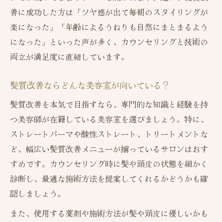
髪の健康を守るための施術選び
善に成功した方は「ツヤ感が出て毎朝のスタイリングが
トリートメントとストレートの効果的な組
楽になった」「年齢によるうねりも自然にまとまるよう
み合わせ
になった」といった声が多く、カウンセリングと技術の
両立が満足度に直結しています。
ダメージを最小限に抑えるコツ
美容室でできる頭皮ケアのポイント
髪質改善ならどんな美容室が向いている？
自分らしさを引き出す美容室活用法まとめ
髪質改善を本気で目指すなら、専門的な知識と経験を持
美容室で叶える自分らしさの見つけ方まと
つ美容師が在籍している美容室を選びましょう。特に、
め
ストレートパーマや酸性ストレート、トリートメントな
髪質改善を通じたスタイルの提案術
ど、幅広い髪質改善メニューが揃っているサロンはおす
ストレート施術で変わる毎日のヘアケア
すめです。カウンセリング時に髪や頭皮の状態を細かく
美容室の活用で日常に自信をプラス
診断し、最適な施術方法を提案してくれるかどうかも確
自分の魅力を引き出す相談ポイント
認しましょう。
また、使用する薬剤や施術方法が髪や頭皮に優しいかも