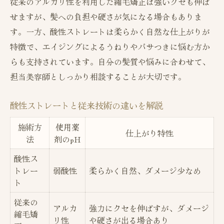
従来のアルカリ性を利用した縮毛矯正は強いクセも伸ば
せますが、髪への負担や硬さが気になる場合もありま
す。一方、酸性ストレートは柔らかく自然な仕上がりが
特徴で、エイジングによるうねりやパサつきに悩む方か
らも支持されています。自分の髪質や悩みに合わせて、
担当美容師としっかり相談することが大切です。
酸性ストレートと従来技術の違いを解説
施術方
使用薬
仕上がり特性
法
剤のpH
酸性ス
トレー
弱酸性
柔らかく自然、ダメージ少なめ
ト
従来の
アルカ
強力にクセを伸ばすが、ダメージ
縮毛矯
リ性
や硬さが出る場合あり