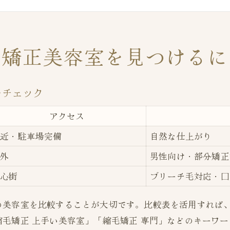
部分矯正も対応できる美容室の見極め方
初めてでも安心なカウンセリング重視の美容室
縮毛矯正が得意な美容室の選び方ガイド
毛矯正美容室を見つけるに
縮毛矯正に強い美容室の特徴比較表
カウンセリングで分かる技術力の見抜き方
をチェック
群馬県で口コミ評価が高い美容室の共通点
アクセス
メンズや部分矯正も得意な美容室の探し方
専門性を重視するなら注目したいポイント
駅近・駐車場完備
自然な仕上がり
自然なストレートを目指す方へ群馬の美容室情報
郊外
男性向け・部分矯正
ナチュラルな仕上がりを叶える美容室比較
中心街
ブリーチ毛対応・口
群馬で自然な縮毛矯正を受けたい方の選択肢
の美容室を比較することが大切です。比較表を活用すれば
前髪矯正におすすめの施術方法は？
毛矯正 上手い美容室」「縮毛矯正 専門」などのキーワ
髪質別に選ぶ美容室のポイント