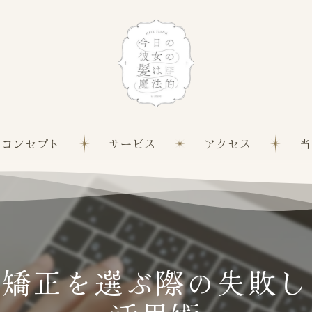
コンセプト
サービス
アクセス
当
髪質
白髪
縮毛
毛矯正を選ぶ際の失敗し
カッ