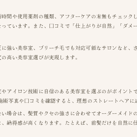
クセや広がりを抑える施術のコツとは
術時間や使用薬剤の種類、アフターケアの有無もチェック
ダメージを抑えた縮毛矯正を叶えるコツ
なっています。また、口コミで「仕上がりが自然」「ダメ
ダメージレス縮毛矯正の技術比較表
トリートメント併用で髪を守るポイント
正に強い美容室、ブリーチ毛でも対応可能なサロンなど、
群馬の美容室で選ばれている薬剤の特徴
度の高い美容室選びが実現します。
縮毛矯正後のケア方法を知っておこう
ブリーチ毛にも対応できる美容室選び
？
口コミで探す納得の縮毛矯正体験談
定やアイロン技術に自信のある美容室を選ぶのがポイントで
口コミから見る群馬の美容室満足度比較
の施術写真や口コミを確認すると、理想のストレートヘアに
失敗しにくい美容室の口コミ傾向とは
たい場合は、髪質やクセの強さに合わせてオーダーメイド
実際の体験談に学ぶ縮毛矯正のポイント
は、納得感が高くなります。たとえば、前髪だけを自然に
口コミ評価の高い施術例をチェック
前髪矯正の口コミで分かる注意点