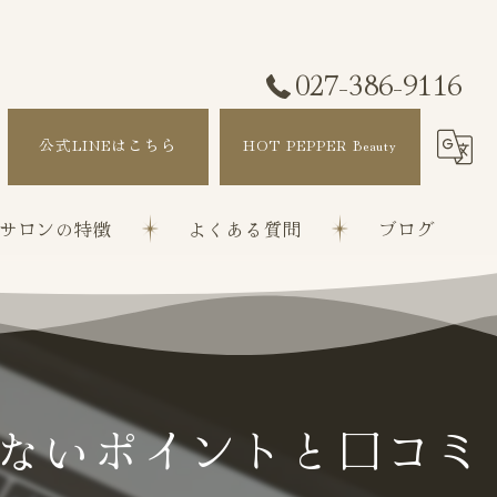
027-386-9116
公式LINEはこちら
HOT PEPPER Beauty
サロンの特徴
よくある質問
ブログ
改善
ぼかし
矯正
ないポイントと口コミ
ト