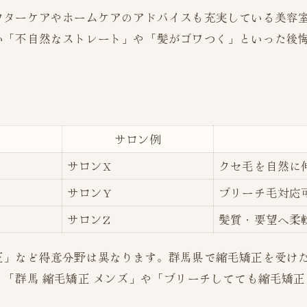
フターケアやホームケアのアドバイスも充実している美容
髪質や悩みに合う美容室選定の決め手
い「不自然なストレート」や「髪がゴワつく」といった後
髪質別おすすめ美容室特徴早見表
クセや広がりに悩む方の美容室選び方
群馬で部分矯正も対応できる美容室
メンズ対応や子連れ歓迎の美容室情報
サロン例
ライフスタイルに合う美容室を見つけるコツ
サロンX
クセ毛を自然に
サロンY
ブリーチ毛対応
サロンZ
髪質・要望へ柔
正」など得意分野は異なります。群馬県で縮毛矯正を受け
「群馬 縮毛矯正 メンズ」や「ブリーチしてても縮毛矯正