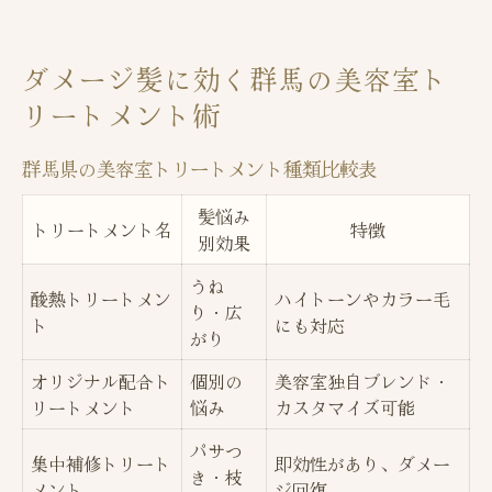
美容室トリートメントで叶えるダメージ補
修の秘訣
ダメージ髪に効く群馬の美容室ト
ダメージ髪が蘇る美容室選びのコツ
リートメント術
髪質改善トリートメントの選び方と注意点
髪質改善を叶える群馬県の専門美容室へ
群馬県の美容室トリートメント種類比較表
専門美容室で受けられる髪質改善メニュー
髪悩み
トリートメント名
一覧
特徴
別効果
群馬県で人気の髪質改善美容室の特徴
うね
酸熱トリートメン
ハイトーンやカラー毛
髪質改善を求めるなら専門美容室が選ばれ
り・広
ト
にも対応
る理由
がり
美容室でのカウンセリングが髪質改善の鍵
オリジナル配合ト
個別の
美容室独自ブレンド・
リートメント
悩み
カスタマイズ可能
髪悩みに合わせた美容室の提案力とは
ツヤ髪目指すなら美容室選びがカギ
パサつ
集中補修トリート
即効性があり、ダメー
き・枝
美容室ごとのトリートメント効果比較表
メント
ジ回復