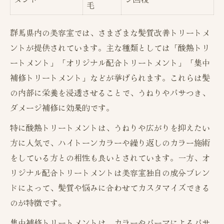
毛
ツヤ髪を叶える美容室選びのポイント
美容室で変わる髪のツヤ感体験レポート
群馬県内の美容室では、さまざまな髪質改善トリートメ
ントが提供されています。主な種類としては「酸熱トリ
自分に合う美容室トリートメントの見極め
ートメント」「オリジナル配合トリートメント」「集中
方
補修トリートメント」などが挙げられます。これらは髪
ツヤ髪希望なら注目すべき美容室の条件
の内部に栄養を浸透させることで、うねりやパサつき、
酸熱トリートメントで美髪を実現する方法
ダメージ補修に効果的です。
酸熱トリートメントと他施術の違いを表で
特に酸熱トリートメントは、うねりや広がりを抑えたい
解説
方に人気で、ハイトーンカラーや繰り返しのカラー施術
美容室で酸熱トリートメントを選ぶメリッ
をしている方との相性も良いとされています。一方、オ
ト
リジナル配合トリートメントは美容室独自の成分ブレン
酸熱トリートメントの仕組みと効果
ドによって、髪質や悩みに合わせてカスタマイズできる
実際に体験！美容室酸熱トリートメントの
のが特徴です。
流れ
集中補修トリートメントは、カラーやパーマによるパサ