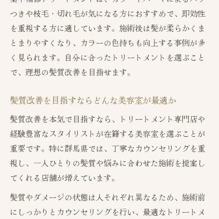
髪質改善に酸熱トリートメントが向く人と
つきや枝毛・切れ毛が気になる方におすすめで、即効性
は
を重視する方に適しています。施術後は髪が柔らかくま
群馬で話題の髪質改善トリートメント体験
とまりやすくなり、カラーの色持ちも向上する事例が多
群馬の髪質改善トリートメント人気傾向ま
く見られます。自分に合ったトリートメントを選ぶこと
とめ表
で、理想の髪質改善を目指せます。
体験者が語る美容室トリートメントの実感
初めてでも安心な美容室の髪質改善サポー
髪質改善を目指すならどんな美容室が最適か
ト
髪質改善を本気で目指すなら、トリートメント専門店や
美容室で味わう髪質改善のビフォーアフタ
経験豊富なスタイリストが在籍する美容室を選ぶことが
ー
重要です。特に群馬県では、丁寧なカウンセリングを重
口コミで評判の美容室トリートメント体験
視し、一人ひとりの髪質や悩みに合わせた施術を提案し
談
てくれる店舗が増えています。
美容室トリートメント後のケアポイントを解説
髪質やダメージの状態は人それぞれ異なるため、施術前
トリートメント後のホームケア比較表
にしっかりとカウンセリングを行い、最適なトリートメ