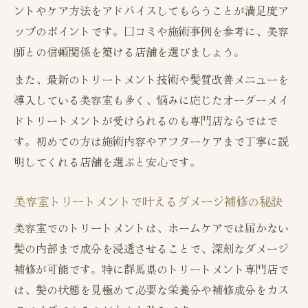
ントやケア方法をアドバイスしてもらうことが満足度ア
美容室推奨の髪質改善アフターケア術
ップのポイントです。口コミや施術事例を参考に、美容
うるツヤ髪を長持ちさせる日常ケア方法
師との信頼関係を築ける店舗を選びましょう。
美容室トリートメント後のNG行動とは
また、最新のトリートメント技術や髪質改善メニューを
自宅でできる髪質改善のコツ
導入している美容室も多く、悩みに応じたオーダーメイ
ドトリートメントが受けられるのも専門店ならではで
す。初めての方は施術内容やアフターケアまで丁寧に説
明してくれる店舗を選ぶと安心です。
美容室トリートメントで叶えるダメージ補修の秘訣
美容室でのトリートメントは、ホームケアでは届かない
髪の内部まで成分を浸透させることで、深刻なダメージ
補修が可能です。特に群馬県のトリートメント専門店で
は、髪の状態を見極めて必要な栄養分や補修成分をカス