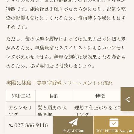
特徴です。施術後は手触りがなめらかになり、湿気や乾
燥の影響も受けにくくなるため、梅雨時や冬場にもおす
すめです。
ただし、髪の状態や履歴によっては効果の出方に個人差
があるため、経験豊富なスタイリストによるカウンセリ
ングが欠かせません。無理な施術は逆効果となる場合も
あるため、必ず専門店で相談しましょう。
実際に体験！美容室酸熱トリートメントの流れ
施術工程
目的
特徴
カウンセリ
髪と頭皮の状
理想の仕上がりをヒア
ング
態把握
リング
027-386-9116
薬剤選定・
最適な施術選
ダメージや髪質に合わ
公式LINE
HOT PEPPER Beauty
塗布
択
せて調整