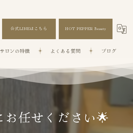
公式LINEはこちら
HOT PEPPER Beauty
サロンの特徴
よくある質問
ブログ
改善
ぼかし
矯正
お任せください🌟
ト