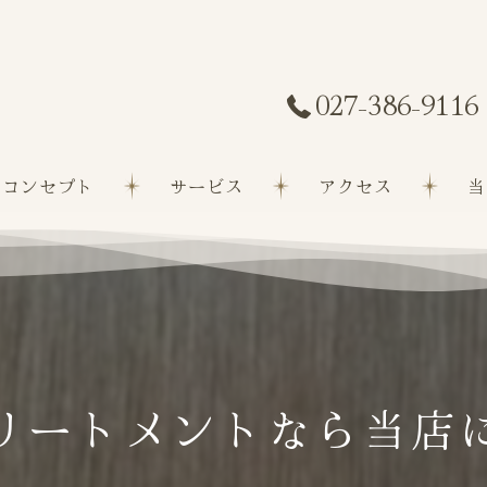
027-386-9116
コンセプト
サービス
アクセス
当
髪質
白髪
縮毛
リートメントなら当店に
カッ