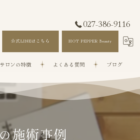
027-386-9116
公式LINEはこちら
HOT PEPPER Beauty
サロンの特徴
よくある質問
ブログ
改善
ぼかし
矯正
の施術事例
ト