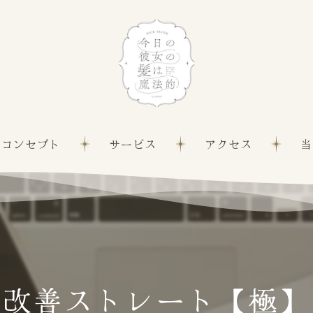
コンセプト
サービス
アクセス
当
髪質
白髪
縮毛
質改善ストレート【極】
カッ