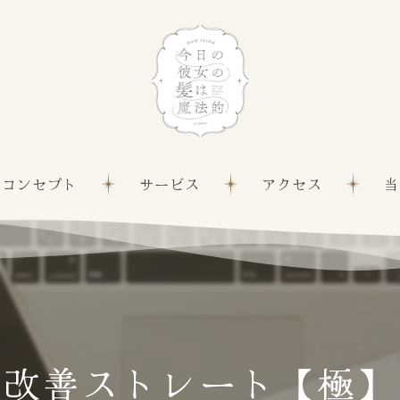
コンセプト
サービス
アクセス
当
髪質
白髪
縮毛
質改善ストレート【極】
カッ