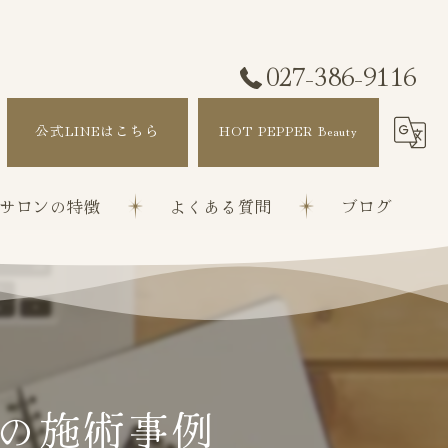
027-386-9116
公式LINEはこちら
HOT PEPPER Beauty
サロンの特徴
よくある質問
ブログ
改善
ぼかし
矯正
の施術事例
ト