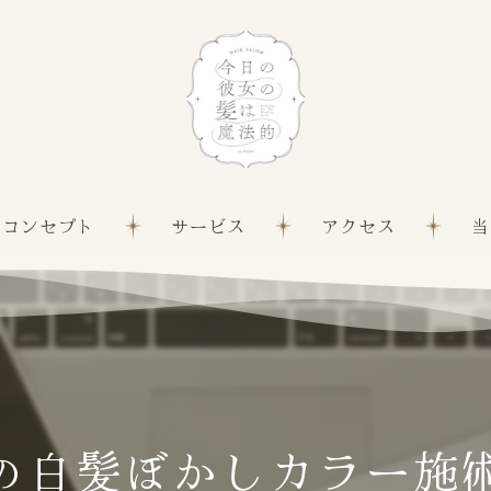
コンセプト
サービス
アクセス
当
髪質
白髪
縮毛
の白髪ぼかしカラー施
カッ