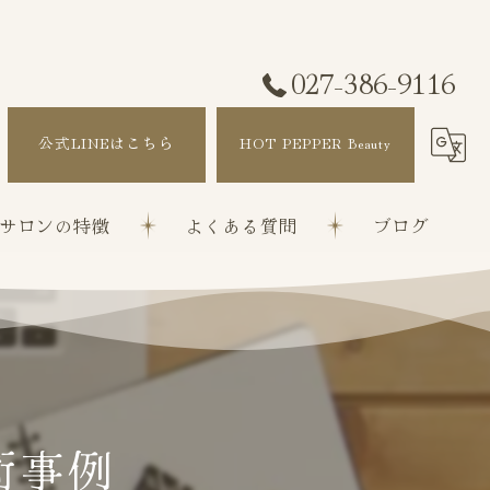
027-386-9116
公式LINEはこちら
HOT PEPPER Beauty
サロンの特徴
よくある質問
ブログ
改善
ぼかし
矯正
術事例
ト