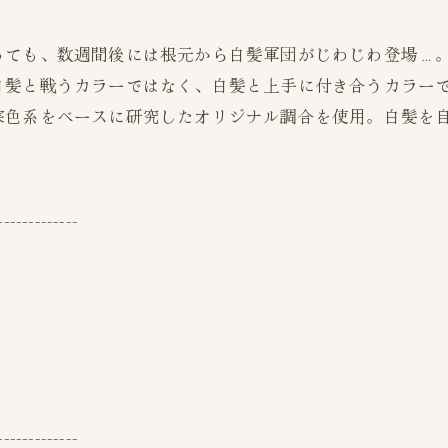
っても、数週間後には根元から白髪軍団がじわじわ登場…
白髪と戦うカラーではなく、白髪と上手に付き合うカラー
寒色系をベースに研究したオリジナル調合を使用。白髪を
-------------
-------------